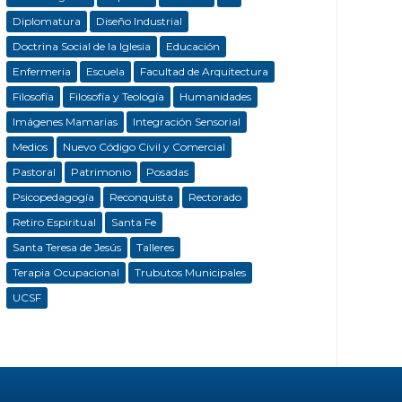
Diplomatura
Diseño Industrial
Doctrina Social de la Iglesia
Educación
Enfermeria
Escuela
Facultad de Arquitectura
Filosofía
Filosofía y Teología
Humanidades
Imágenes Mamarias
Integración Sensorial
Medios
Nuevo Código Civil y Comercial
Pastoral
Patrimonio
Posadas
Psicopedagogía
Reconquista
Rectorado
Retiro Espiritual
Santa Fe
Santa Teresa de Jesús
Talleres
Terapia Ocupacional
Trubutos Municipales
UCSF