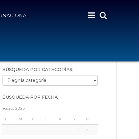
ERNACIONAL
BÚSQUEDA POR PALABRAS:
BÚSQUEDA POR CATEGORÍAS:
Búsqueda por categorías:
BÚSQUEDA POR FECHA:
agosto 2026
L
M
X
J
V
S
D
1
2