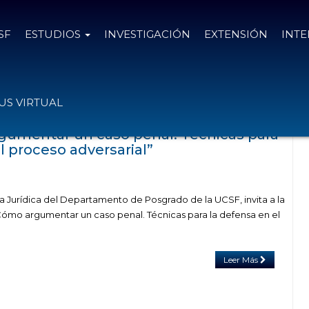
SF
ESTUDIOS
INVESTIGACIÓN
EXTENSIÓN
INT
 tag Colegio de Abogados Santa Fe
S VIRTUAL
gumentar un caso penal. Técnicas para
l proceso adversarial”
 Jurídica del Departamento de Posgrado de la UCSF, invita a la
 Cómo argumentar un caso penal. Técnicas para la defensa en el
Leer Más