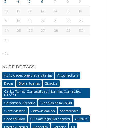
3
4
5
6
7
8
9
10
11
12
13
14
15
16
17
18
19
20
21
22
23
24
25
26
27
28
29
30
31
« Jul
NUBE DE TAGS:
Actividades pre-universitarias
Arquitectura
Becas
Bioimágenes
Bioética
Carlos Torres; Contabilidad; Normas Contables;
RTNº41
Certamen Literario
Ciencias de la Salud
Clase Abierta
Comunicación
conferencia
Contabilidad
CP Santiago Bernasconi
Cultura
Dante Alghieri
Deportes
Derecho
DI