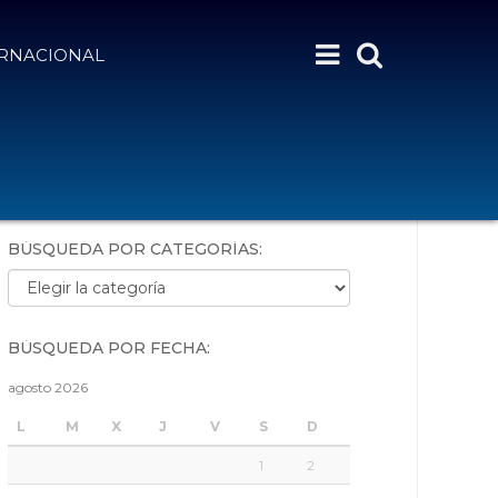
ERNACIONAL
BÚSQUEDA POR PALABRAS:
BÚSQUEDA POR CATEGORÍAS:
Búsqueda por categorías:
BÚSQUEDA POR FECHA:
agosto 2026
L
M
X
J
V
S
D
1
2