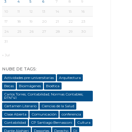
3
4
5
6
7
8
9
10
11
12
13
14
15
16
17
18
19
20
21
22
23
24
25
26
27
28
29
30
31
« Jul
NUBE DE TAGS:
Actividades pre-universitarias
Arquitectura
Becas
Bioimágenes
Bioética
Carlos Torres; Contabilidad; Normas Contables;
RTNº41
Certamen Literario
Ciencias de la Salud
Clase Abierta
Comunicación
conferencia
Contabilidad
CP Santiago Bernasconi
Cultura
Dante Alghieri
Deportes
Derecho
DI