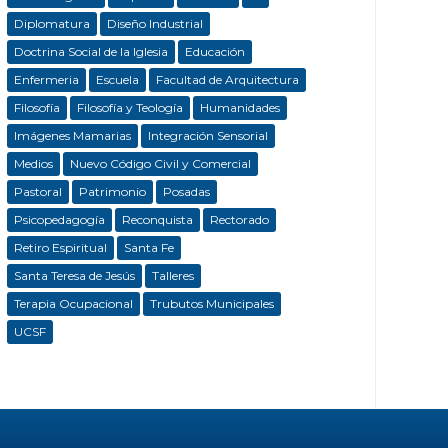
Diplomatura
Diseño Industrial
Doctrina Social de la Iglesia
Educación
Enfermeria
Escuela
Facultad de Arquitectura
Filosofía
Filosofía y Teología
Humanidades
Imágenes Mamarias
Integración Sensorial
Medios
Nuevo Código Civil y Comercial
Pastoral
Patrimonio
Posadas
Psicopedagogía
Reconquista
Rectorado
Retiro Espiritual
Santa Fe
Santa Teresa de Jesús
Talleres
Terapia Ocupacional
Trubutos Municipales
UCSF