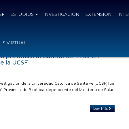
SF
ESTUDIOS
INVESTIGACIÓN
EXTENSIÓN
INT
ag Comité de Ética en Investigación
S VIRTUAL
 provincial al Comité de Ética en
de la UCSF
vestigación de la Universidad Católica de Santa Fe (UCSF) fue
é Provincial de Bioética, dependiente del Ministerio de Salud
Leer Más