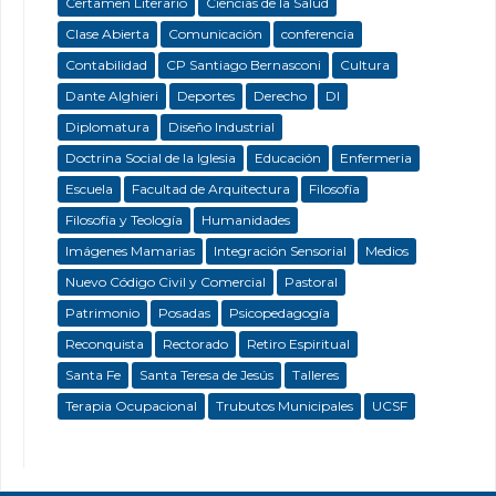
Certamen Literario
Ciencias de la Salud
Clase Abierta
Comunicación
conferencia
Contabilidad
CP Santiago Bernasconi
Cultura
Dante Alghieri
Deportes
Derecho
DI
Diplomatura
Diseño Industrial
Doctrina Social de la Iglesia
Educación
Enfermeria
Escuela
Facultad de Arquitectura
Filosofía
Filosofía y Teología
Humanidades
Imágenes Mamarias
Integración Sensorial
Medios
Nuevo Código Civil y Comercial
Pastoral
Patrimonio
Posadas
Psicopedagogía
Reconquista
Rectorado
Retiro Espiritual
Santa Fe
Santa Teresa de Jesús
Talleres
Terapia Ocupacional
Trubutos Municipales
UCSF