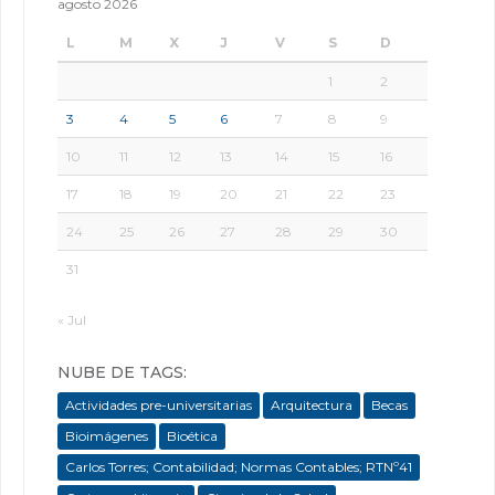
agosto 2026
L
M
X
J
V
S
D
1
2
3
4
5
6
7
8
9
10
11
12
13
14
15
16
17
18
19
20
21
22
23
24
25
26
27
28
29
30
31
« Jul
NUBE DE TAGS:
Actividades pre-universitarias
Arquitectura
Becas
Bioimágenes
Bioética
Carlos Torres; Contabilidad; Normas Contables; RTNº41