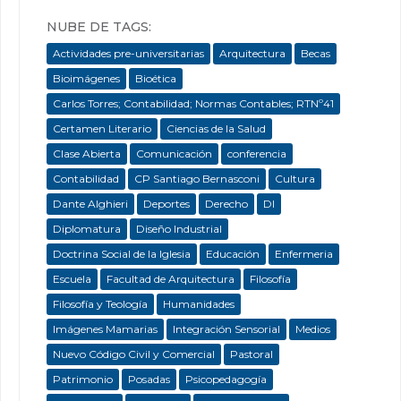
NUBE DE TAGS:
Actividades pre-universitarias
Arquitectura
Becas
Bioimágenes
Bioética
Carlos Torres; Contabilidad; Normas Contables; RTNº41
Certamen Literario
Ciencias de la Salud
Clase Abierta
Comunicación
conferencia
Contabilidad
CP Santiago Bernasconi
Cultura
Dante Alghieri
Deportes
Derecho
DI
Diplomatura
Diseño Industrial
Doctrina Social de la Iglesia
Educación
Enfermeria
Escuela
Facultad de Arquitectura
Filosofía
Filosofía y Teología
Humanidades
Imágenes Mamarias
Integración Sensorial
Medios
Nuevo Código Civil y Comercial
Pastoral
Patrimonio
Posadas
Psicopedagogía