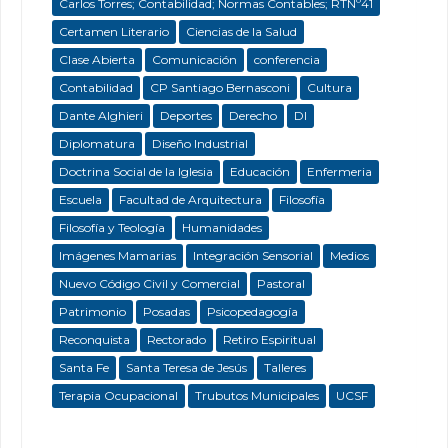
Carlos Torres; Contabilidad; Normas Contables; RTNº41
Certamen Literario
Ciencias de la Salud
Clase Abierta
Comunicación
conferencia
Contabilidad
CP Santiago Bernasconi
Cultura
Dante Alghieri
Deportes
Derecho
DI
Diplomatura
Diseño Industrial
Doctrina Social de la Iglesia
Educación
Enfermeria
Escuela
Facultad de Arquitectura
Filosofía
Filosofía y Teología
Humanidades
Imágenes Mamarias
Integración Sensorial
Medios
Nuevo Código Civil y Comercial
Pastoral
Patrimonio
Posadas
Psicopedagogía
Reconquista
Rectorado
Retiro Espiritual
Santa Fe
Santa Teresa de Jesús
Talleres
Terapia Ocupacional
Trubutos Municipales
UCSF