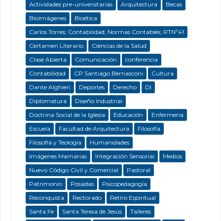
Actividades pre-universitarias
Arquitectura
Becas
Bioimágenes
Bioética
Carlos Torres; Contabilidad; Normas Contables; RTNº41
Certamen Literario
Ciencias de la Salud
Clase Abierta
Comunicación
conferencia
Contabilidad
CP Santiago Bernasconi
Cultura
Dante Alghieri
Deportes
Derecho
DI
Diplomatura
Diseño Industrial
Doctrina Social de la Iglesia
Educación
Enfermeria
Escuela
Facultad de Arquitectura
Filosofía
Filosofía y Teología
Humanidades
Imágenes Mamarias
Integración Sensorial
Medios
Nuevo Código Civil y Comercial
Pastoral
Patrimonio
Posadas
Psicopedagogía
Reconquista
Rectorado
Retiro Espiritual
Santa Fe
Santa Teresa de Jesús
Talleres