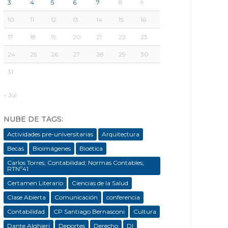
3
4
5
6
7
8
9
10
11
12
13
14
15
16
17
18
19
20
21
22
23
24
25
26
27
28
29
30
31
« Jul
NUBE DE TAGS:
Actividades pre-universitarias
Arquitectura
Becas
Bioimágenes
Bioética
Carlos Torres; Contabilidad; Normas Contables;
RTNº41
Certamen Literario
Ciencias de la Salud
Clase Abierta
Comunicación
conferencia
Contabilidad
CP Santiago Bernasconi
Cultura
Dante Alghieri
Deportes
Derecho
DI