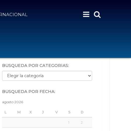
ERNACIONAL
BÚSQUEDA POR PALABRAS:
BÚSQUEDA POR CATEGORÍAS:
Búsqueda por categorías:
BÚSQUEDA POR FECHA:
agosto 2026
L
M
X
J
V
S
D
1
2