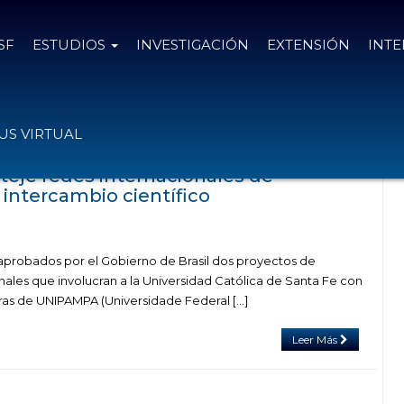
SF
ESTUDIOS
INVESTIGACIÓN
EXTENSIÓN
INT
n el tag Equidad e Inclusión
S VIRTUAL
teje redes internacionales de
 intercambio científico
probados por el Gobierno de Brasil dos proyectos de
nales que involucran a la Universidad Católica de Santa Fe con
eras de UNIPAMPA (Universidade Federal […]
Leer Más