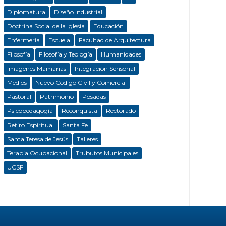
Diplomatura
Diseño Industrial
Doctrina Social de la Iglesia
Educación
Enfermeria
Escuela
Facultad de Arquitectura
Filosofía
Filosofía y Teología
Humanidades
Imágenes Mamarias
Integración Sensorial
Medios
Nuevo Código Civil y Comercial
Pastoral
Patrimonio
Posadas
Psicopedagogía
Reconquista
Rectorado
Retiro Espiritual
Santa Fe
Santa Teresa de Jesús
Talleres
Terapia Ocupacional
Trubutos Municipales
UCSF