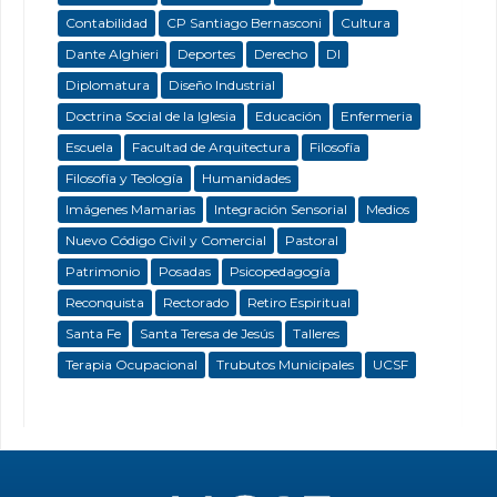
Contabilidad
CP Santiago Bernasconi
Cultura
Dante Alghieri
Deportes
Derecho
DI
Diplomatura
Diseño Industrial
Doctrina Social de la Iglesia
Educación
Enfermeria
Escuela
Facultad de Arquitectura
Filosofía
Filosofía y Teología
Humanidades
Imágenes Mamarias
Integración Sensorial
Medios
Nuevo Código Civil y Comercial
Pastoral
Patrimonio
Posadas
Psicopedagogía
Reconquista
Rectorado
Retiro Espiritual
Santa Fe
Santa Teresa de Jesús
Talleres
Terapia Ocupacional
Trubutos Municipales
UCSF