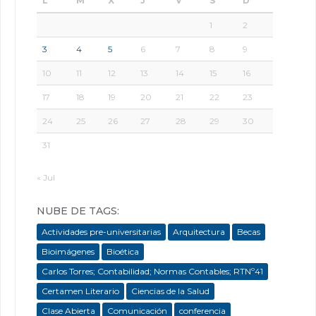
L
M
X
J
V
S
D
1
2
3
4
5
6
7
8
9
10
11
12
13
14
15
16
17
18
19
20
21
22
23
24
25
26
27
28
29
30
31
« Jul
NUBE DE TAGS:
Actividades pre-universitarias
Arquitectura
Becas
Bioimágenes
Bioética
Carlos Torres; Contabilidad; Normas Contables; RTNº41
Certamen Literario
Ciencias de la Salud
Clase Abierta
Comunicación
conferencia