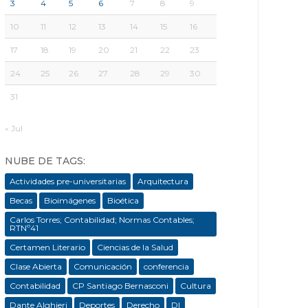
3
4
5
6
7
8
9
10
11
12
13
14
15
16
17
18
19
20
21
22
23
24
25
26
27
28
29
30
31
« Jul
NUBE DE TAGS:
Actividades pre-universitarias
Arquitectura
Becas
Bioimágenes
Bioética
Carlos Torres; Contabilidad; Normas Contables;
RTNº41
Certamen Literario
Ciencias de la Salud
Clase Abierta
Comunicación
conferencia
Contabilidad
CP Santiago Bernasconi
Cultura
Dante Alghieri
Deportes
Derecho
DI