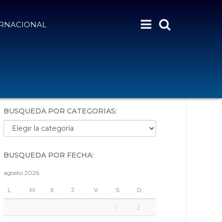
ERNACIONAL
BÚSQUEDA POR PALABRAS:
BÚSQUEDA POR CATEGORÍAS:
Búsqueda por categorías:
BÚSQUEDA POR FECHA:
agosto 2026
L
M
X
J
V
S
D
1
2