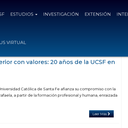
SF
ESTUDIOS
INVESTIGACIÓN
EXTENSIÓN
INT
ag Especialización en Gestión de la
S VIRTUAL
n Digital (Posgrado)
rior con valores: 20 años de la UCSF en
niversidad Católica de Santa Fe afianza su compromiso con la
faela, a partir de la formación profesional y humana, enraizada
Leer Más