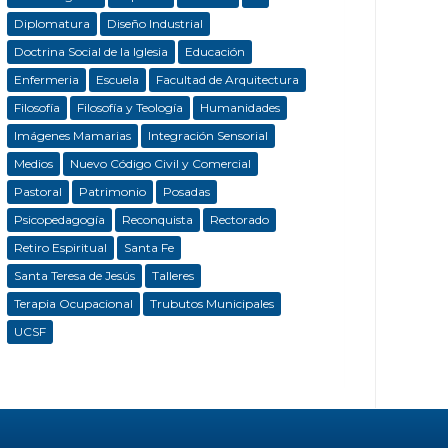
Diplomatura
Diseño Industrial
Doctrina Social de la Iglesia
Educación
Enfermeria
Escuela
Facultad de Arquitectura
Filosofía
Filosofía y Teología
Humanidades
Imágenes Mamarias
Integración Sensorial
Medios
Nuevo Código Civil y Comercial
Pastoral
Patrimonio
Posadas
Psicopedagogía
Reconquista
Rectorado
Retiro Espiritual
Santa Fe
Santa Teresa de Jesús
Talleres
Terapia Ocupacional
Trubutos Municipales
UCSF