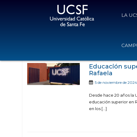
LA UC
Noticias publicadas con el t
CAMPU
Transformació
Educación supe
Rafaela
5 de noviembre de 2024
Desde hace 20 años la U
educación superior en Ra
en los […]