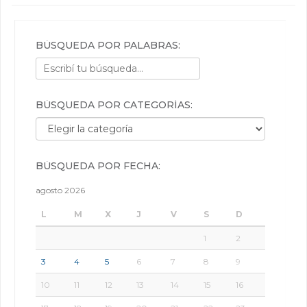
BÚSQUEDA POR PALABRAS:
BÚSQUEDA POR CATEGORÍAS:
Búsqueda por categorías:
BÚSQUEDA POR FECHA:
agosto 2026
L
M
X
J
V
S
D
1
2
3
4
5
6
7
8
9
10
11
12
13
14
15
16