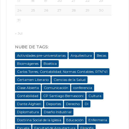
17
18
19
20
21
22
23
24
25
26
27
28
29
30
31
« Jul
NUBE DE TAGS:
Actividades pre-universitarias
Arquitectura
Becas
Bioimágenes
Bioética
Carlos Torres; Contabilidad; Normas Contables; RTNº41
Certamen Literario
Ciencias de la Salud
Clase Abierta
Comunicación
conferencia
Contabilidad
CP Santiago Bernasconi
Cultura
Dante Alghieri
Deportes
Derecho
DI
Diplomatura
Diseño Industrial
Doctrina Social de la Iglesia
Educación
Enfermeria
Escuela
Facultad de Arquitectura
Filosofía