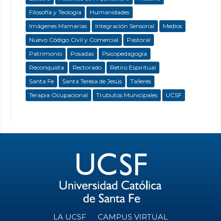
Filosofía y Teología
Humanidades
Imágenes Mamarias
Integración Sensorial
Medios
Nuevo Código Civil y Comercial
Pastoral
Patrimonio
Posadas
Psicopedagogía
Reconquista
Rectorado
Retiro Espiritual
Santa Fe
Santa Teresa de Jesús
Talleres
Terapia Ocupacional
Trubutos Municipales
UCSF
LA UCSF
CAMPUS VIRTUAL