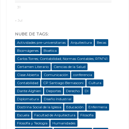
31
« Jul
NUBE DE TAGS:
Actividades pre-universitarias
Arquitectura
Becas
Bioimágenes
Bioética
Carlos Torres; Contabilidad; Normas Contables; RTNº41
Certamen Literario
Ciencias de la Salud
Clase Abierta
Comunicación
conferencia
Contabilidad
CP Santiago Bernasconi
Cultura
Dante Alghieri
Deportes
Derecho
DI
Diplomatura
Diseño Industrial
Doctrina Social de la Iglesia
Educación
Enfermeria
Escuela
Facultad de Arquitectura
Filosofía
Filosofía y Teología
Humanidades