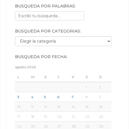
BÚSQUEDA POR PALABRAS:
BÚSQUEDA POR CATEGORÍAS:
Búsqueda por categorías:
BÚSQUEDA POR FECHA:
agosto 2026
L
M
X
J
V
S
D
1
2
3
4
5
6
7
8
9
10
11
12
13
14
15
16
17
18
19
20
21
22
23
24
25
26
27
28
29
30