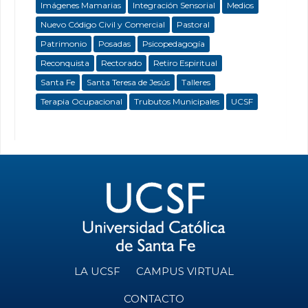
Imágenes Mamarias
Integración Sensorial
Medios
Nuevo Código Civil y Comercial
Pastoral
Patrimonio
Posadas
Psicopedagogía
Reconquista
Rectorado
Retiro Espiritual
Santa Fe
Santa Teresa de Jesús
Talleres
Terapia Ocupacional
Trubutos Municipales
UCSF
LA UCSF
CAMPUS VIRTUAL
CONTACTO