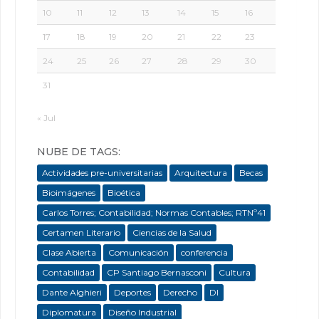
10
11
12
13
14
15
16
17
18
19
20
21
22
23
24
25
26
27
28
29
30
31
« Jul
NUBE DE TAGS:
Actividades pre-universitarias
Arquitectura
Becas
Bioimágenes
Bioética
Carlos Torres; Contabilidad; Normas Contables; RTNº41
Certamen Literario
Ciencias de la Salud
Clase Abierta
Comunicación
conferencia
Contabilidad
CP Santiago Bernasconi
Cultura
Dante Alghieri
Deportes
Derecho
DI
Diplomatura
Diseño Industrial