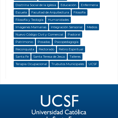
Doctrina Social de la Iglesia
Educación
Enfermeria
Escuela
Facultad de Arquitectura
Filosofía
Filosofía y Teología
Humanidades
Imágenes Mamarias
Integración Sensorial
Medios
Nuevo Código Civil y Comercial
Pastoral
Patrimonio
Posadas
Psicopedagogía
Reconquista
Rectorado
Retiro Espiritual
Santa Fe
Santa Teresa de Jesús
Talleres
Terapia Ocupacional
Trubutos Municipales
UCSF