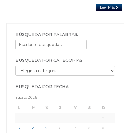
Leer Más
BÚSQUEDA POR PALABRAS:
BÚSQUEDA POR CATEGORÍAS:
Búsqueda por categorías:
BÚSQUEDA POR FECHA:
agosto 2026
L
M
X
J
V
S
D
1
2
3
4
5
6
7
8
9