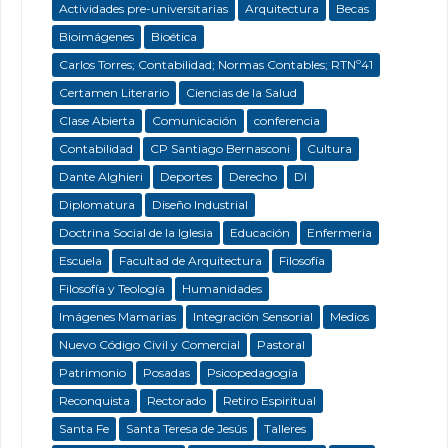
Actividades pre-universitarias
Arquitectura
Becas
Bioimágenes
Bioética
Carlos Torres; Contabilidad; Normas Contables; RTNº41
Certamen Literario
Ciencias de la Salud
Clase Abierta
Comunicación
conferencia
Contabilidad
CP Santiago Bernasconi
Cultura
Dante Alghieri
Deportes
Derecho
DI
Diplomatura
Diseño Industrial
Doctrina Social de la Iglesia
Educación
Enfermeria
Escuela
Facultad de Arquitectura
Filosofía
Filosofía y Teología
Humanidades
Imágenes Mamarias
Integración Sensorial
Medios
Nuevo Código Civil y Comercial
Pastoral
Patrimonio
Posadas
Psicopedagogía
Reconquista
Rectorado
Retiro Espiritual
Santa Fe
Santa Teresa de Jesús
Talleres