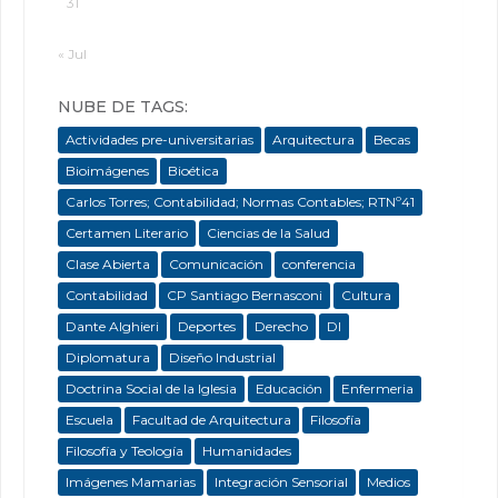
31
« Jul
NUBE DE TAGS:
Actividades pre-universitarias
Arquitectura
Becas
Bioimágenes
Bioética
Carlos Torres; Contabilidad; Normas Contables; RTNº41
Certamen Literario
Ciencias de la Salud
Clase Abierta
Comunicación
conferencia
Contabilidad
CP Santiago Bernasconi
Cultura
Dante Alghieri
Deportes
Derecho
DI
Diplomatura
Diseño Industrial
Doctrina Social de la Iglesia
Educación
Enfermeria
Escuela
Facultad de Arquitectura
Filosofía
Filosofía y Teología
Humanidades
Imágenes Mamarias
Integración Sensorial
Medios