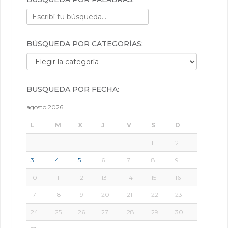
BÚSQUEDA POR CATEGORÍAS:
Búsqueda por categorías:
BÚSQUEDA POR FECHA:
agosto 2026
L
M
X
J
V
S
D
1
2
3
4
5
6
7
8
9
10
11
12
13
14
15
16
17
18
19
20
21
22
23
24
25
26
27
28
29
30