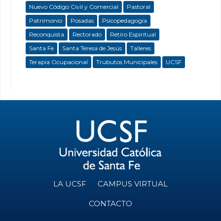
Nuevo Código Civil y Comercial
Pastoral
Patrimonio
Posadas
Psicopedagogía
Reconquista
Rectorado
Retiro Espiritual
Santa Fe
Santa Teresa de Jesús
Talleres
Terapia Ocupacional
Trubutos Municipales
UCSF
LA UCSF
CAMPUS VIRTUAL
CONTACTO