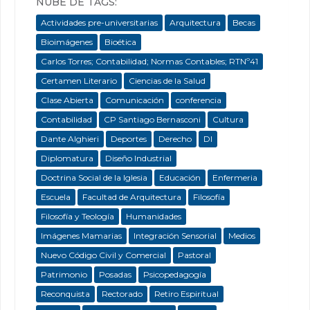
NUBE DE TAGS:
Actividades pre-universitarias
Arquitectura
Becas
Bioimágenes
Bioética
Carlos Torres; Contabilidad; Normas Contables; RTNº41
Certamen Literario
Ciencias de la Salud
Clase Abierta
Comunicación
conferencia
Contabilidad
CP Santiago Bernasconi
Cultura
Dante Alghieri
Deportes
Derecho
DI
Diplomatura
Diseño Industrial
Doctrina Social de la Iglesia
Educación
Enfermeria
Escuela
Facultad de Arquitectura
Filosofía
Filosofía y Teología
Humanidades
Imágenes Mamarias
Integración Sensorial
Medios
Nuevo Código Civil y Comercial
Pastoral
Patrimonio
Posadas
Psicopedagogía
Reconquista
Rectorado
Retiro Espiritual