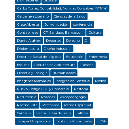
Bioimágenes
Bioética
Carlos Torres; Contabilidad; Normas Contables; RTNº41
Certamen Literario
Ciencias de la Salud
Clase Abierta
Comunicación
conferencia
Contabilidad
CP Santiago Bernasconi
Cultura
Dante Alghieri
Deportes
Derecho
DI
Diplomatura
Diseño Industrial
Doctrina Social de la Iglesia
Educación
Enfermeria
Escuela
Facultad de Arquitectura
Filosofía
Filosofía y Teología
Humanidades
Imágenes Mamarias
Integración Sensorial
Medios
Nuevo Código Civil y Comercial
Pastoral
Patrimonio
Posadas
Psicopedagogía
Reconquista
Rectorado
Retiro Espiritual
Santa Fe
Santa Teresa de Jesús
Talleres
Terapia Ocupacional
Trubutos Municipales
UCSF