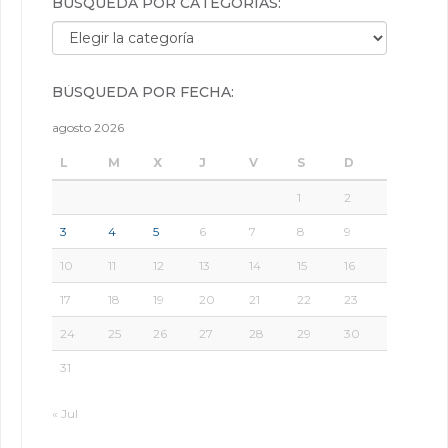
BÚSQUEDA POR CATEGORÍAS:
Búsqueda por categorías:
BÚSQUEDA POR FECHA:
agosto 2026
L
M
X
J
V
S
D
1
2
3
4
5
6
7
8
9
10
11
12
13
14
15
16
17
18
19
20
21
22
23
24
25
26
27
28
29
30
31
« Jul