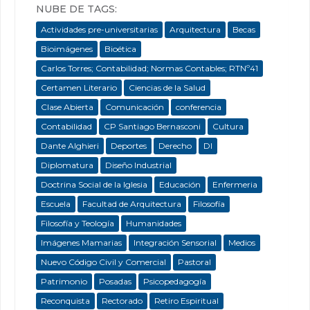
NUBE DE TAGS:
Actividades pre-universitarias
Arquitectura
Becas
Bioimágenes
Bioética
Carlos Torres; Contabilidad; Normas Contables; RTNº41
Certamen Literario
Ciencias de la Salud
Clase Abierta
Comunicación
conferencia
Contabilidad
CP Santiago Bernasconi
Cultura
Dante Alghieri
Deportes
Derecho
DI
Diplomatura
Diseño Industrial
Doctrina Social de la Iglesia
Educación
Enfermeria
Escuela
Facultad de Arquitectura
Filosofía
Filosofía y Teología
Humanidades
Imágenes Mamarias
Integración Sensorial
Medios
Nuevo Código Civil y Comercial
Pastoral
Patrimonio
Posadas
Psicopedagogía
Reconquista
Rectorado
Retiro Espiritual