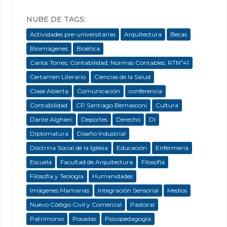
NUBE DE TAGS:
Actividades pre-universitarias
Arquitectura
Becas
Bioimágenes
Bioética
Carlos Torres; Contabilidad; Normas Contables; RTNº41
Certamen Literario
Ciencias de la Salud
Clase Abierta
Comunicación
conferencia
Contabilidad
CP Santiago Bernasconi
Cultura
Dante Alghieri
Deportes
Derecho
DI
Diplomatura
Diseño Industrial
Doctrina Social de la Iglesia
Educación
Enfermeria
Escuela
Facultad de Arquitectura
Filosofía
Filosofía y Teología
Humanidades
Imágenes Mamarias
Integración Sensorial
Medios
Nuevo Código Civil y Comercial
Pastoral
Patrimonio
Posadas
Psicopedagogía