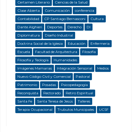
Certamen Literario
Ciencias de la Salud
Clase Abierta
Comunicación
conferencia
Contabilidad
CP Santiago Bernasconi
Cultura
Dante Alghieri
Deportes
Derecho
DI
Diplomatura
Diseño Industrial
Doctrina Social de la Iglesia
Educación
Enfermeria
Escuela
Facultad de Arquitectura
Filosofía
Filosofía y Teología
Humanidades
Imágenes Mamarias
Integración Sensorial
Medios
Nuevo Código Civil y Comercial
Pastoral
Patrimonio
Posadas
Psicopedagogía
Reconquista
Rectorado
Retiro Espiritual
Santa Fe
Santa Teresa de Jesús
Talleres
Terapia Ocupacional
Trubutos Municipales
UCSF