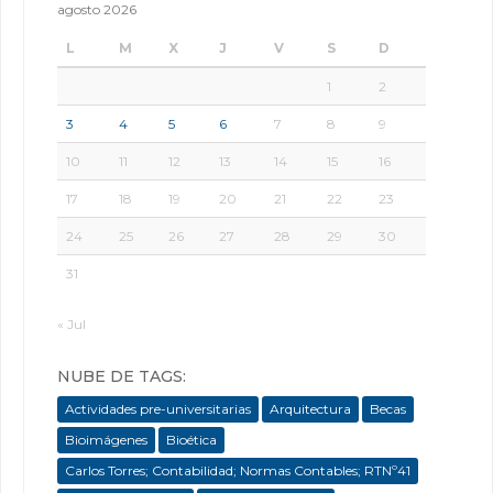
agosto 2026
L
M
X
J
V
S
D
1
2
3
4
5
6
7
8
9
10
11
12
13
14
15
16
17
18
19
20
21
22
23
24
25
26
27
28
29
30
31
« Jul
NUBE DE TAGS:
Actividades pre-universitarias
Arquitectura
Becas
Bioimágenes
Bioética
Carlos Torres; Contabilidad; Normas Contables; RTNº41