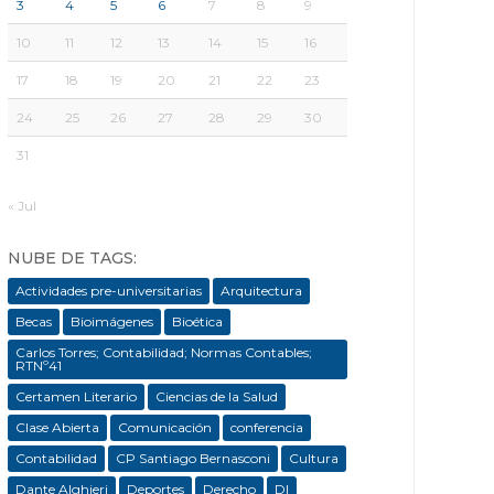
3
4
5
6
7
8
9
10
11
12
13
14
15
16
17
18
19
20
21
22
23
24
25
26
27
28
29
30
31
« Jul
NUBE DE TAGS:
Actividades pre-universitarias
Arquitectura
Becas
Bioimágenes
Bioética
Carlos Torres; Contabilidad; Normas Contables;
RTNº41
Certamen Literario
Ciencias de la Salud
Clase Abierta
Comunicación
conferencia
Contabilidad
CP Santiago Bernasconi
Cultura
Dante Alghieri
Deportes
Derecho
DI