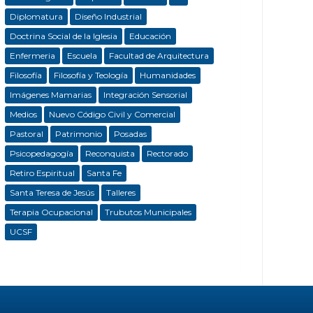
Diplomatura
Diseño Industrial
Doctrina Social de la Iglesia
Educación
Enfermeria
Escuela
Facultad de Arquitectura
Filosofía
Filosofía y Teología
Humanidades
Imágenes Mamarias
Integración Sensorial
Medios
Nuevo Código Civil y Comercial
Pastoral
Patrimonio
Posadas
Psicopedagogía
Reconquista
Rectorado
Retiro Espiritual
Santa Fe
Santa Teresa de Jesús
Talleres
Terapia Ocupacional
Trubutos Municipales
UCSF