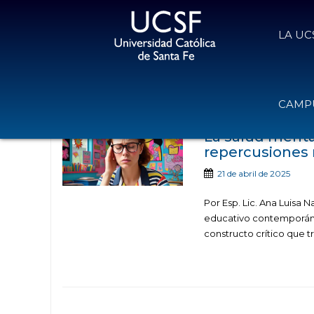
LA UC
Noticias publicadas c
CAMPU
La salud menta
repercusiones
21 de abril de 2025
Por Esp. Lic. Ana Luisa 
educativo contemporán
constructo crítico que t