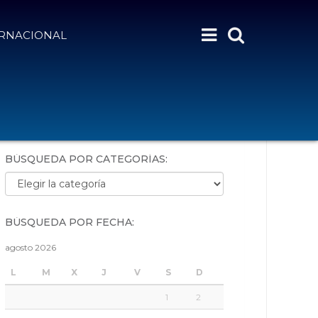
ERNACIONAL
BÚSQUEDA POR PALABRAS:
BÚSQUEDA POR CATEGORÍAS:
Búsqueda por categorías:
BÚSQUEDA POR FECHA:
agosto 2026
L
M
X
J
V
S
D
1
2