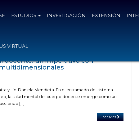
SF
ESTUDIOS
INVESTIGACIÓN
EXTENSIÓN
INT
on el tag salud psicosocial
S VIRTUAL
l docente: un imperativo con
 multidimensionales
Natta y Lic. Daniela Mendieta. En el entramado del sistema
eo, la salud mental del cuerpo docente emerge como un
rasciende […]
Leer Más