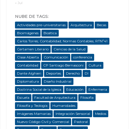
« Jul
NUBE DE TAGS:
Actividades pre-universitarias
Arquitectura
Becas
Bioimágenes
Bioética
Carlos Torres; Contabilidad; Normas Contables; RTNº41
Certamen Literario
Ciencias de la Salud
Clase Abierta
Comunicación
conferencia
Contabilidad
CP Santiago Bernasconi
Cultura
Dante Alghieri
Deportes
Derecho
DI
Diplomatura
Diseño Industrial
Doctrina Social de la Iglesia
Educación
Enfermeria
Escuela
Facultad de Arquitectura
Filosofía
Filosofía y Teología
Humanidades
Imágenes Mamarias
Integración Sensorial
Medios
Nuevo Código Civil y Comercial
Pastoral