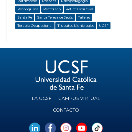
Patrimonio
Posadas
Psicopedagogía
Reconquista
Rectorado
Retiro Espiritual
Santa Fe
Santa Teresa de Jesús
Talleres
Terapia Ocupacional
Trubutos Municipales
UCSF
LA UCSF
CAMPUS VIRTUAL
CONTACTO