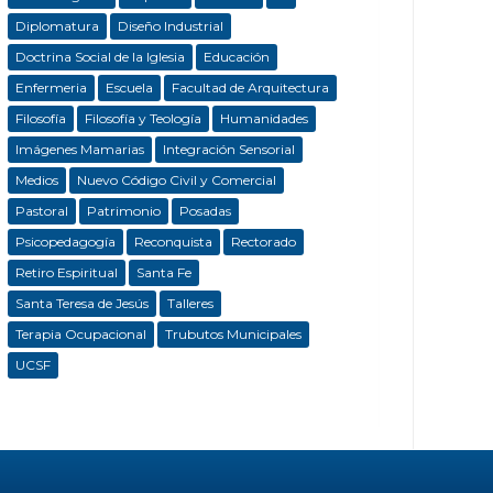
Diplomatura
Diseño Industrial
Doctrina Social de la Iglesia
Educación
Enfermeria
Escuela
Facultad de Arquitectura
Filosofía
Filosofía y Teología
Humanidades
Imágenes Mamarias
Integración Sensorial
Medios
Nuevo Código Civil y Comercial
Pastoral
Patrimonio
Posadas
Psicopedagogía
Reconquista
Rectorado
Retiro Espiritual
Santa Fe
Santa Teresa de Jesús
Talleres
Terapia Ocupacional
Trubutos Municipales
UCSF