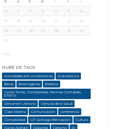
3
4
5
6
7
8
9
10
11
12
13
14
15
16
17
18
19
20
21
22
23
24
25
26
27
28
29
30
31
« Jul
NUBE DE TAGS:
Actividades pre-universitarias
Arquitectura
Becas
Bioimágenes
Bioética
Carlos Torres; Contabilidad; Normas Contables;
RTNº41
Certamen Literario
Ciencias de la Salud
Clase Abierta
Comunicación
conferencia
Contabilidad
CP Santiago Bernasconi
Cultura
Dante Alghieri
Deportes
Derecho
DI