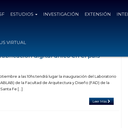
SF
ESTUDIOS
INVESTIGACIÓN
EXTENSIÓN
INT
s con el tag Shining Pro
S VIRTUAL
fabricación digital único en el país
ptiembre a las 10hs tendrá lugar la inauguración del Laboratorio
FABLAB) de la Facultad de Arquitectura y Diseño (FAD) de la
Santa Fe […]
Leer Más