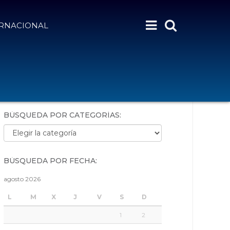
ERNACIONAL
BÚSQUEDA POR PALABRAS:
BÚSQUEDA POR CATEGORÍAS:
Búsqueda por categorías:
BÚSQUEDA POR FECHA:
agosto 2026
L
M
X
J
V
S
D
1
2