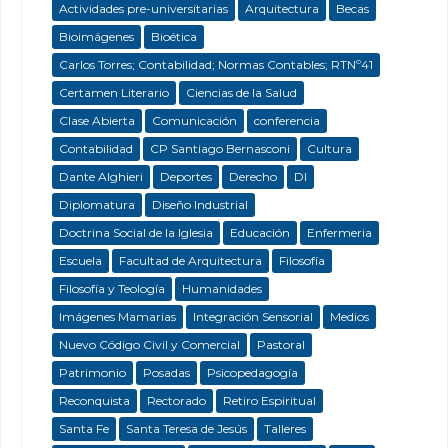
Actividades pre-universitarias
Arquitectura
Becas
Bioimágenes
Bioética
Carlos Torres; Contabilidad; Normas Contables; RTNº41
Certamen Literario
Ciencias de la Salud
Clase Abierta
Comunicación
conferencia
Contabilidad
CP Santiago Bernasconi
Cultura
Dante Alghieri
Deportes
Derecho
DI
Diplomatura
Diseño Industrial
Doctrina Social de la Iglesia
Educación
Enfermeria
Escuela
Facultad de Arquitectura
Filosofía
Filosofía y Teología
Humanidades
Imágenes Mamarias
Integración Sensorial
Medios
Nuevo Código Civil y Comercial
Pastoral
Patrimonio
Posadas
Psicopedagogía
Reconquista
Rectorado
Retiro Espiritual
Santa Fe
Santa Teresa de Jesús
Talleres