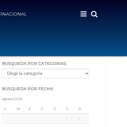
ERNACIONAL
BÚSQUEDA POR PALABRAS:
BÚSQUEDA POR CATEGORÍAS:
Búsqueda por categorías:
BÚSQUEDA POR FECHA:
agosto 2026
L
M
X
J
V
S
D
1
2