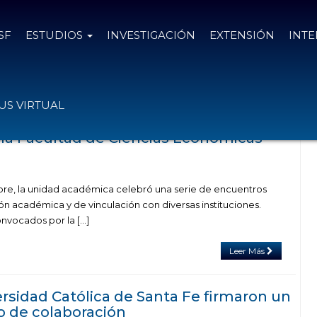
SF
ESTUDIOS
INVESTIGACIÓN
EXTENSIÓN
INT
 tag unión industrial de santa fe
S VIRTUAL
 la Facultad de Ciencias Económicas
bre, la unidad académica celebró una serie de encuentros
ión académica y de vinculación con diversas instituciones.
vocados por la […]
Leer Más
ersidad Católica de Santa Fe firmaron un
 de colaboración