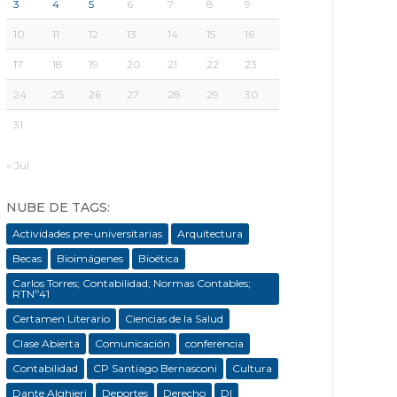
3
4
5
6
7
8
9
10
11
12
13
14
15
16
17
18
19
20
21
22
23
24
25
26
27
28
29
30
31
« Jul
NUBE DE TAGS:
Actividades pre-universitarias
Arquitectura
Becas
Bioimágenes
Bioética
Carlos Torres; Contabilidad; Normas Contables;
RTNº41
Certamen Literario
Ciencias de la Salud
Clase Abierta
Comunicación
conferencia
Contabilidad
CP Santiago Bernasconi
Cultura
Dante Alghieri
Deportes
Derecho
DI