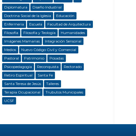
Diplomatura
Diseño Industrial
Doctrina Social de la Iglesia
Educación
Enfermeria
Escuela
Facultad de Arquitectura
Filosofía
Filosofía y Teología
Humanidades
Imágenes Mamarias
Integración Sensorial
Medios
Nuevo Código Civil y Comercial
Pastoral
Patrimonio
Posadas
Psicopedagogía
Reconquista
Rectorado
Retiro Espiritual
Santa Fe
Santa Teresa de Jesús
Talleres
Terapia Ocupacional
Trubutos Municipales
UCSF