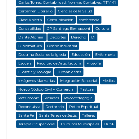
Carlos Torres; Contabilidad; Normas Contables; RTNº41
Certamen Literario
Ciencias de la Salud
Clase Abierta
Comunicación
conferencia
Contabilidad
CP Santiago Bernasconi
Cultura
Dante Alghieri
Deportes
Derecho
DI
Diplomatura
Diseño Industrial
Doctrina Social de la Iglesia
Educación
Enfermeria
Escuela
Facultad de Arquitectura
Filosofía
Filosofía y Teología
Humanidades
Imágenes Mamarias
Integración Sensorial
Medios
Nuevo Código Civil y Comercial
Pastoral
Patrimonio
Posadas
Psicopedagogía
Reconquista
Rectorado
Retiro Espiritual
Santa Fe
Santa Teresa de Jesús
Talleres
Terapia Ocupacional
Trubutos Municipales
UCSF