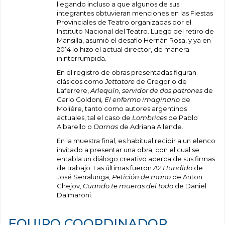
llegando incluso a que algunos de sus
integrantes obtuvieran menciones en las Fiestas
Provinciales de Teatro organizadas por el
Instituto Nacional del Teatro. Luego del retiro de
Mansilla, asumió el desafío Hernán Rosa, y ya en
2014 lo hizo el actual director, de manera
ininterrumpida.
En el registro de obras presentadas figuran
clásicos como
Jettatore
de Gregorio de
Laferrere,
Arlequín, servidor de dos patrones
de
Carlo Goldoni
, El enfermo imaginario
de
Moliére, tanto como autores argentinos
actuales, tal el caso de
Lombrices
de Pablo
Albarello o
Damas
de Adriana Allende.
En la muestra final, es habitual recibir a un elenco
invitado a presentar una obra, con el cual se
entabla un diálogo creativo acerca de sus firmas
de trabajo. Las últimas fueron
A2 Hundido
de
José Serralunga,
Petición de mano
de Anton
Chejov,
Cuando te mueras del todo
de Daniel
Dalmaroni.
EQUIPO COORDINADOR