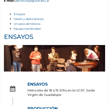
E-mail:
jserralunga@ucsf.edu.ar
Ensayos
Misión y destinatarios
Un poco de historia
Equipo coordinador
ENSAYOS
ENSAYOS
Miércoles de 18 a 19.30hs en la UCSF, Sede
Virgen de Guadalupe
PRODUCCIÓN