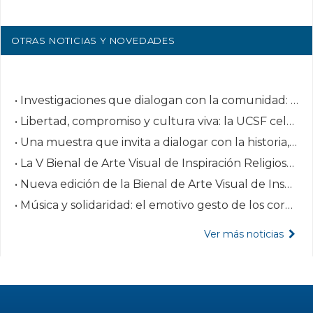
OTRAS NOTICIAS Y NOVEDADES
• Investigaciones que dialogan con la comunidad: conversatorio para repensar las instituciones
• Libertad, compromiso y cultura viva: la UCSF celebró el 25 de mayo
• Una muestra que invita a dialogar con la historia, el territorio y la identidad regional
• La V Bienal de Arte Visual de Inspiración Religiosa premió a sus ganadores en el Multiespacio UCSF
• Nueva edición de la Bienal de Arte Visual de Inspiración Religiosa
• Música y solidaridad: el emotivo gesto de los coros UCSF en el Hospital Italiano de Buenos Aires
Ver más noticias