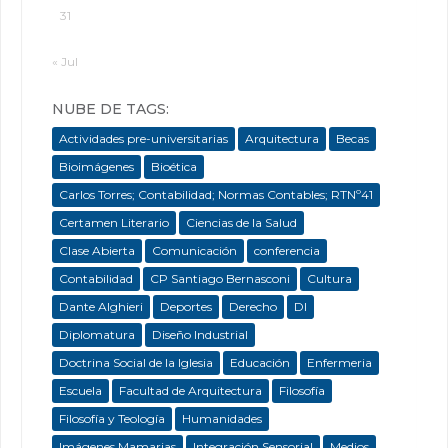
31
« Jul
NUBE DE TAGS:
Actividades pre-universitarias
Arquitectura
Becas
Bioimágenes
Bioética
Carlos Torres; Contabilidad; Normas Contables; RTNº41
Certamen Literario
Ciencias de la Salud
Clase Abierta
Comunicación
conferencia
Contabilidad
CP Santiago Bernasconi
Cultura
Dante Alghieri
Deportes
Derecho
DI
Diplomatura
Diseño Industrial
Doctrina Social de la Iglesia
Educación
Enfermeria
Escuela
Facultad de Arquitectura
Filosofía
Filosofía y Teología
Humanidades
Imágenes Mamarias
Integración Sensorial
Medios