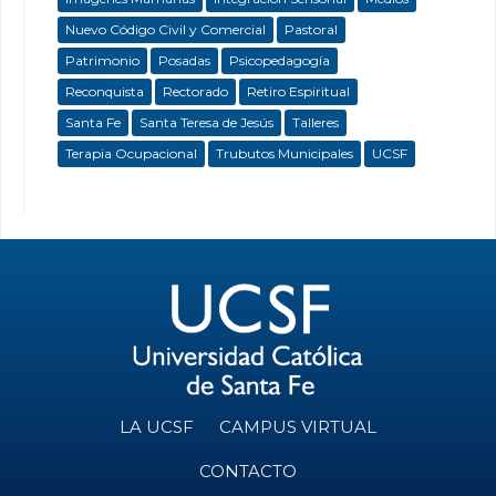
Nuevo Código Civil y Comercial
Pastoral
Patrimonio
Posadas
Psicopedagogía
Reconquista
Rectorado
Retiro Espiritual
Santa Fe
Santa Teresa de Jesús
Talleres
Terapia Ocupacional
Trubutos Municipales
UCSF
LA UCSF
CAMPUS VIRTUAL
CONTACTO