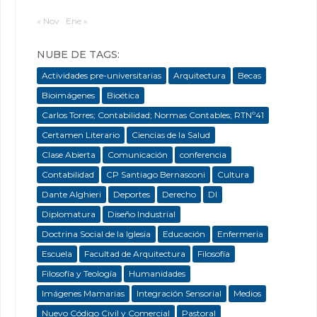
« Nov
Ene »
NUBE DE TAGS:
Actividades pre-universitarias
Arquitectura
Becas
Bioimágenes
Bioética
Carlos Torres; Contabilidad; Normas Contables; RTNº41
Certamen Literario
Ciencias de la Salud
Clase Abierta
Comunicación
conferencia
Contabilidad
CP Santiago Bernasconi
Cultura
Dante Alghieri
Deportes
Derecho
DI
Diplomatura
Diseño Industrial
Doctrina Social de la Iglesia
Educación
Enfermeria
Escuela
Facultad de Arquitectura
Filosofía
Filosofía y Teología
Humanidades
Imágenes Mamarias
Integración Sensorial
Medios
Nuevo Código Civil y Comercial
Pastoral