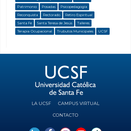
Patrimonio
Posadas
Psicopedagogía
Reconquista
Rectorado
Retiro Espiritual
Santa Fe
Santa Teresa de Jesús
Talleres
Terapia Ocupacional
Trubutos Municipales
UCSF
LA UCSF
CAMPUS VIRTUAL
CONTACTO