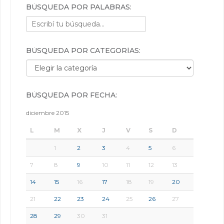
BÚSQUEDA POR PALABRAS:
BÚSQUEDA POR CATEGORÍAS:
Búsqueda por categorías:
BÚSQUEDA POR FECHA:
diciembre 2015
L
M
X
J
V
S
D
1
2
3
4
5
6
7
8
9
10
11
12
13
14
15
16
17
18
19
20
21
22
23
24
25
26
27
28
29
30
31