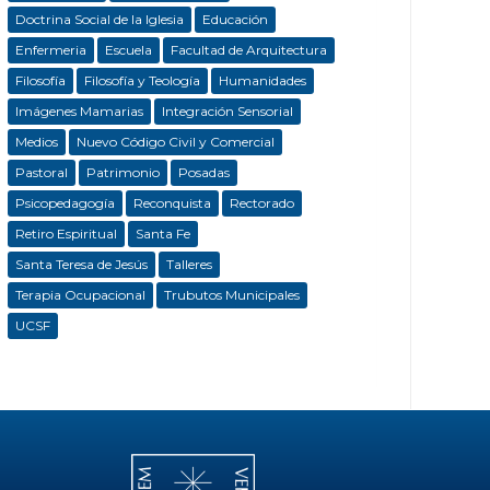
Doctrina Social de la Iglesia
Educación
Enfermeria
Escuela
Facultad de Arquitectura
Filosofía
Filosofía y Teología
Humanidades
Imágenes Mamarias
Integración Sensorial
Medios
Nuevo Código Civil y Comercial
Pastoral
Patrimonio
Posadas
Psicopedagogía
Reconquista
Rectorado
Retiro Espiritual
Santa Fe
Santa Teresa de Jesús
Talleres
Terapia Ocupacional
Trubutos Municipales
UCSF