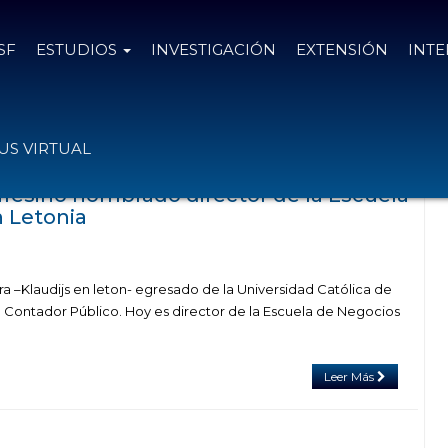
SF
ESTUDIOS
INVESTIGACIÓN
EXTENSIÓN
INT
el
17 de diciembre de 2023
S VIRTUAL
fesino nombrado director de la Escuela
 Letonia
ra –Klaudijs en leton- egresado de la Universidad Católica de
e Contador Público. Hoy es director de la Escuela de Negocios
Leer Más