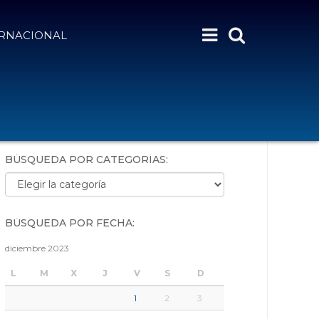
ERNACIONAL
BÚSQUEDA POR PALABRAS:
BÚSQUEDA POR CATEGORÍAS:
Búsqueda por categorías:
BÚSQUEDA POR FECHA:
diciembre 2023
L
M
X
J
V
S
D
1
2
3