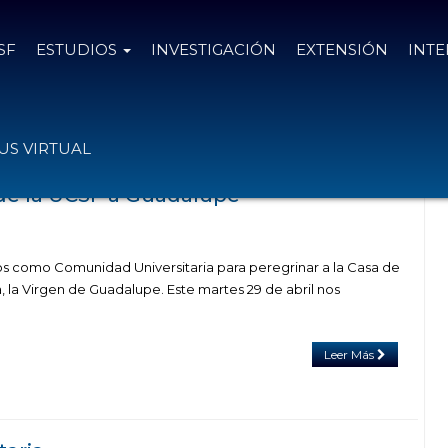
SF
ESTUDIOS
INVESTIGACIÓN
EXTENSIÓN
INT
as el
28 de abril de 2025
S VIRTUAL
de la UCSF a Guadalupe
s como Comunidad Universitaria para peregrinar a la Casa de
 la Virgen de Guadalupe. Este martes 29 de abril nos
Leer Más