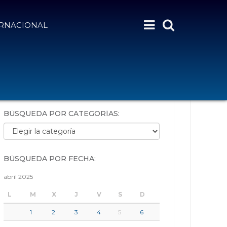
ERNACIONAL
BÚSQUEDA POR PALABRAS:
BÚSQUEDA POR CATEGORÍAS:
Búsqueda por categorías:
BÚSQUEDA POR FECHA:
abril 2025
L
M
X
J
V
S
D
1
2
3
4
5
6