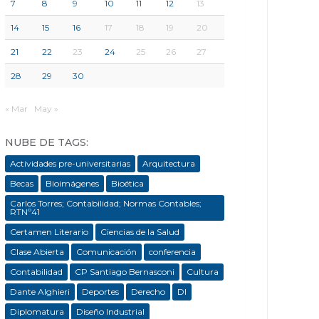
7
8
9
10
11
12
13
14
15
16
17
18
19
20
21
22
23
24
25
26
27
28
29
30
« Mar
May »
NUBE DE TAGS:
Actividades pre-universitarias
Arquitectura
Becas
Bioimágenes
Bioética
Carlos Torres; Contabilidad; Normas Contables;
RTNº41
Certamen Literario
Ciencias de la Salud
Clase Abierta
Comunicación
conferencia
Contabilidad
CP Santiago Bernasconi
Cultura
Dante Alghieri
Deportes
Derecho
DI
Diplomatura
Diseño Industrial