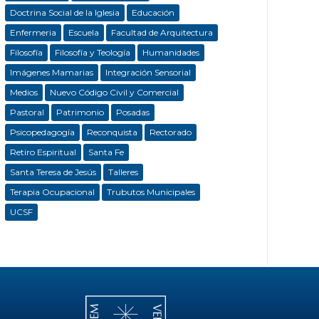
Doctrina Social de la Iglesia
Educación
Enfermeria
Escuela
Facultad de Arquitectura
Filosofía
Filosofía y Teología
Humanidades
Imágenes Mamarias
Integración Sensorial
Medios
Nuevo Código Civil y Comercial
Pastoral
Patrimonio
Posadas
Psicopedagogía
Reconquista
Rectorado
Retiro Espiritual
Santa Fe
Santa Teresa de Jesús
Talleres
Terapia Ocupacional
Trubutos Municipales
UCSF