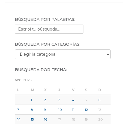
BÚSQUEDA POR PALABRAS:
BÚSQUEDA POR CATEGORÍAS:
Búsqueda por categorías:
BÚSQUEDA POR FECHA:
abril 2025
L
M
X
J
V
S
D
1
2
3
4
5
6
7
8
9
10
11
12
13
14
15
16
17
18
19
20