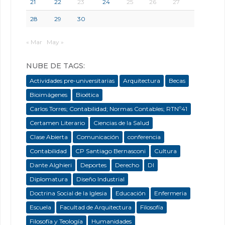
21
22
23
24
25
26
27
28
29
30
« Mar
May »
NUBE DE TAGS:
Actividades pre-universitarias
Arquitectura
Becas
Bioimágenes
Bioética
Carlos Torres; Contabilidad; Normas Contables; RTNº41
Certamen Literario
Ciencias de la Salud
Clase Abierta
Comunicación
conferencia
Contabilidad
CP Santiago Bernasconi
Cultura
Dante Alghieri
Deportes
Derecho
DI
Diplomatura
Diseño Industrial
Doctrina Social de la Iglesia
Educación
Enfermeria
Escuela
Facultad de Arquitectura
Filosofía
Filosofía y Teología
Humanidades