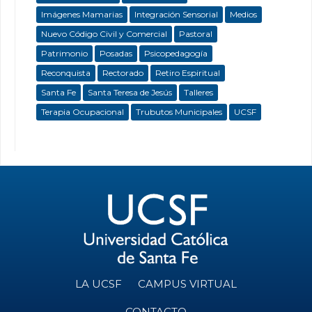
Imágenes Mamarias
Integración Sensorial
Medios
Nuevo Código Civil y Comercial
Pastoral
Patrimonio
Posadas
Psicopedagogía
Reconquista
Rectorado
Retiro Espiritual
Santa Fe
Santa Teresa de Jesús
Talleres
Terapia Ocupacional
Trubutos Municipales
UCSF
LA UCSF
CAMPUS VIRTUAL
CONTACTO