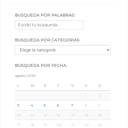
BÚSQUEDA POR PALABRAS:
BÚSQUEDA POR CATEGORÍAS:
Búsqueda por categorías:
BÚSQUEDA POR FECHA:
agosto 2026
L
M
X
J
V
S
D
1
2
3
4
5
6
7
8
9
10
11
12
13
14
15
16
17
18
19
20
21
22
23