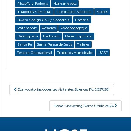
Filosofía y Teología
Humanidades
Imágenes Mamarias
Integración Sensorial
Medios
Nuevo Código Civil y Comercial
Pastoral
Patrimonio
Posadas
Psicopedagogía
Reconquista
Rectorado
Retiro Espiritual
Santa Fe
Santa Teresa de Jesús
Talleres
Terapia Ocupacional
Trubutos Municipales
UCSF
Convocatorias docentes visitantes Sciences Po 2027/28:
Post navigation
Becas Chevening Reino Unido 2026