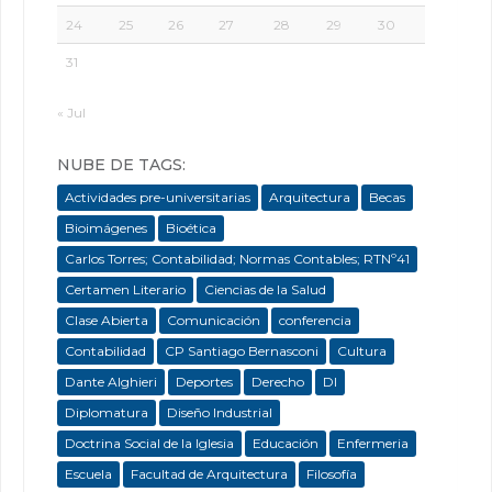
24
25
26
27
28
29
30
31
« Jul
NUBE DE TAGS:
Actividades pre-universitarias
Arquitectura
Becas
Bioimágenes
Bioética
Carlos Torres; Contabilidad; Normas Contables; RTNº41
Certamen Literario
Ciencias de la Salud
Clase Abierta
Comunicación
conferencia
Contabilidad
CP Santiago Bernasconi
Cultura
Dante Alghieri
Deportes
Derecho
DI
Diplomatura
Diseño Industrial
Doctrina Social de la Iglesia
Educación
Enfermeria
Escuela
Facultad de Arquitectura
Filosofía