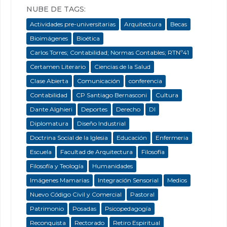
NUBE DE TAGS:
Actividades pre-universitarias
Arquitectura
Becas
Bioimágenes
Bioética
Carlos Torres; Contabilidad; Normas Contables; RTNº41
Certamen Literario
Ciencias de la Salud
Clase Abierta
Comunicación
conferencia
Contabilidad
CP Santiago Bernasconi
Cultura
Dante Alghieri
Deportes
Derecho
DI
Diplomatura
Diseño Industrial
Doctrina Social de la Iglesia
Educación
Enfermeria
Escuela
Facultad de Arquitectura
Filosofía
Filosofía y Teología
Humanidades
Imágenes Mamarias
Integración Sensorial
Medios
Nuevo Código Civil y Comercial
Pastoral
Patrimonio
Posadas
Psicopedagogía
Reconquista
Rectorado
Retiro Espiritual