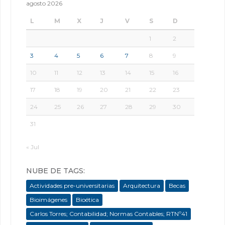
agosto 2026
L
M
X
J
V
S
D
1
2
3
4
5
6
7
8
9
10
11
12
13
14
15
16
17
18
19
20
21
22
23
24
25
26
27
28
29
30
31
« Jul
NUBE DE TAGS:
Actividades pre-universitarias
Arquitectura
Becas
Bioimágenes
Bioética
Carlos Torres; Contabilidad; Normas Contables; RTNº41