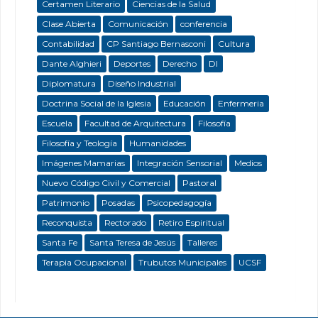
Certamen Literario
Ciencias de la Salud
Clase Abierta
Comunicación
conferencia
Contabilidad
CP Santiago Bernasconi
Cultura
Dante Alghieri
Deportes
Derecho
DI
Diplomatura
Diseño Industrial
Doctrina Social de la Iglesia
Educación
Enfermeria
Escuela
Facultad de Arquitectura
Filosofía
Filosofía y Teología
Humanidades
Imágenes Mamarias
Integración Sensorial
Medios
Nuevo Código Civil y Comercial
Pastoral
Patrimonio
Posadas
Psicopedagogía
Reconquista
Rectorado
Retiro Espiritual
Santa Fe
Santa Teresa de Jesús
Talleres
Terapia Ocupacional
Trubutos Municipales
UCSF