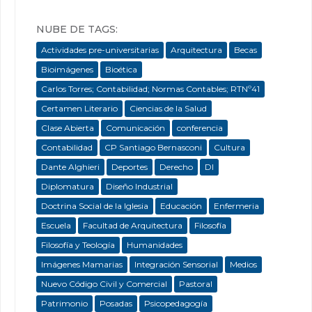
NUBE DE TAGS:
Actividades pre-universitarias
Arquitectura
Becas
Bioimágenes
Bioética
Carlos Torres; Contabilidad; Normas Contables; RTNº41
Certamen Literario
Ciencias de la Salud
Clase Abierta
Comunicación
conferencia
Contabilidad
CP Santiago Bernasconi
Cultura
Dante Alghieri
Deportes
Derecho
DI
Diplomatura
Diseño Industrial
Doctrina Social de la Iglesia
Educación
Enfermeria
Escuela
Facultad de Arquitectura
Filosofía
Filosofía y Teología
Humanidades
Imágenes Mamarias
Integración Sensorial
Medios
Nuevo Código Civil y Comercial
Pastoral
Patrimonio
Posadas
Psicopedagogía