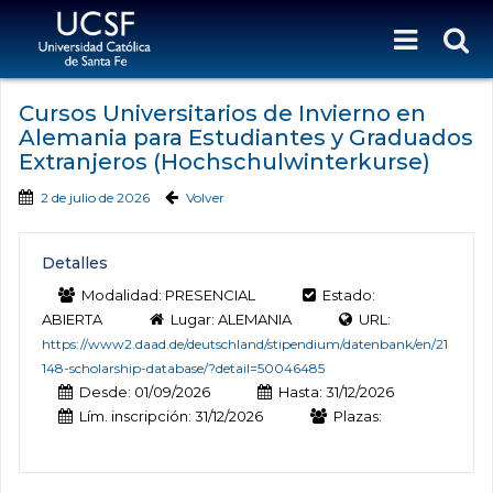
Cursos Universitarios de Invierno en
Alemania para Estudiantes y Graduados
Extranjeros (Hochschulwinterkurse)
2 de julio de 2026
Volver
Detalles
Modalidad: PRESENCIAL
Estado:
ABIERTA
Lugar: ALEMANIA
URL:
https://www2.daad.de/deutschland/stipendium/datenbank/en/21
148-scholarship-database/?detail=50046485
Desde: 01/09/2026
Hasta: 31/12/2026
Lím. inscripción: 31/12/2026
Plazas: