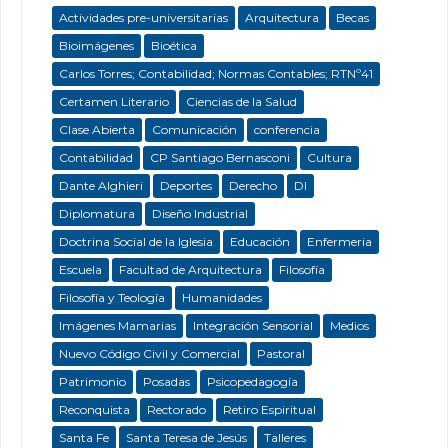
Actividades pre-universitarias
Arquitectura
Becas
Bioimágenes
Bioética
Carlos Torres; Contabilidad; Normas Contables; RTNº41
Certamen Literario
Ciencias de la Salud
Clase Abierta
Comunicación
conferencia
Contabilidad
CP Santiago Bernasconi
Cultura
Dante Alghieri
Deportes
Derecho
DI
Diplomatura
Diseño Industrial
Doctrina Social de la Iglesia
Educación
Enfermeria
Escuela
Facultad de Arquitectura
Filosofía
Filosofía y Teología
Humanidades
Imágenes Mamarias
Integración Sensorial
Medios
Nuevo Código Civil y Comercial
Pastoral
Patrimonio
Posadas
Psicopedagogía
Reconquista
Rectorado
Retiro Espiritual
Santa Fe
Santa Teresa de Jesús
Talleres