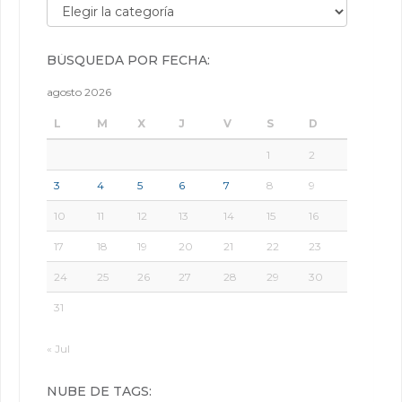
Búsqueda por categorías:
BÚSQUEDA POR FECHA:
agosto 2026
L
M
X
J
V
S
D
1
2
3
4
5
6
7
8
9
10
11
12
13
14
15
16
17
18
19
20
21
22
23
24
25
26
27
28
29
30
31
« Jul
NUBE DE TAGS: