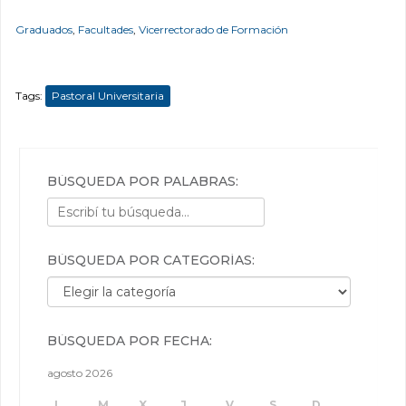
Graduados
,
Facultades
,
Vicerrectorado de Formación
Tags:
Pastoral Universitaria
BÚSQUEDA POR PALABRAS:
BÚSQUEDA POR CATEGORÍAS:
Búsqueda por categorías:
BÚSQUEDA POR FECHA:
agosto 2026
L
M
X
J
V
S
D