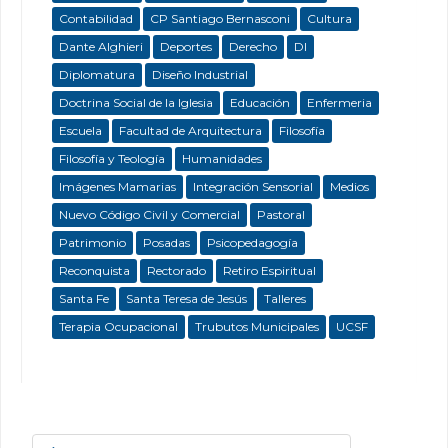
Contabilidad
CP Santiago Bernasconi
Cultura
Dante Alghieri
Deportes
Derecho
DI
Diplomatura
Diseño Industrial
Doctrina Social de la Iglesia
Educación
Enfermeria
Escuela
Facultad de Arquitectura
Filosofía
Filosofía y Teología
Humanidades
Imágenes Mamarias
Integración Sensorial
Medios
Nuevo Código Civil y Comercial
Pastoral
Patrimonio
Posadas
Psicopedagogía
Reconquista
Rectorado
Retiro Espiritual
Santa Fe
Santa Teresa de Jesús
Talleres
Terapia Ocupacional
Trubutos Municipales
UCSF