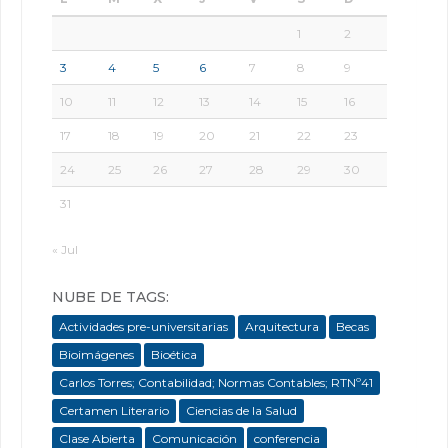
1
2
3
4
5
6
7
8
9
10
11
12
13
14
15
16
17
18
19
20
21
22
23
24
25
26
27
28
29
30
31
« Jul
NUBE DE TAGS:
Actividades pre-universitarias
Arquitectura
Becas
Bioimágenes
Bioética
Carlos Torres; Contabilidad; Normas Contables; RTNº41
Certamen Literario
Ciencias de la Salud
Clase Abierta
Comunicación
conferencia