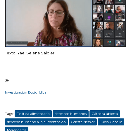
Texto: Yael Selene Saidler
Investigación Ecojurídica
Tags:
Politica alimentaria
derechos humanos
Cátedra abierta
derecho humano a la alimentación
Celeste Nessier
Lucia Capello
Merenderos