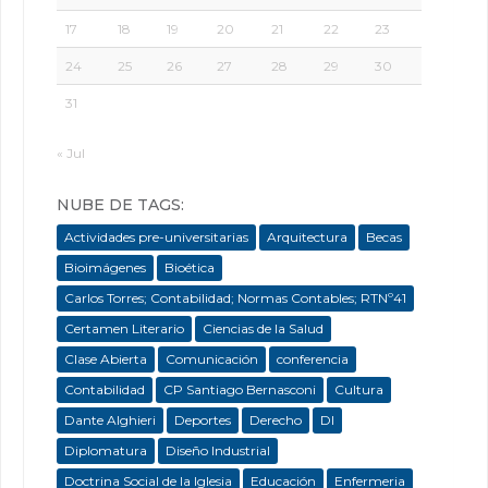
17
18
19
20
21
22
23
24
25
26
27
28
29
30
31
« Jul
NUBE DE TAGS:
Actividades pre-universitarias
Arquitectura
Becas
Bioimágenes
Bioética
Carlos Torres; Contabilidad; Normas Contables; RTNº41
Certamen Literario
Ciencias de la Salud
Clase Abierta
Comunicación
conferencia
Contabilidad
CP Santiago Bernasconi
Cultura
Dante Alghieri
Deportes
Derecho
DI
Diplomatura
Diseño Industrial
Doctrina Social de la Iglesia
Educación
Enfermeria