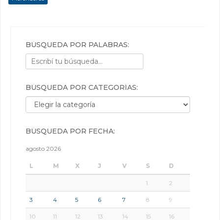
BÚSQUEDA POR PALABRAS:
BÚSQUEDA POR CATEGORÍAS:
Búsqueda por categorías:
BÚSQUEDA POR FECHA:
agosto 2026
L
M
X
J
V
S
D
1
2
3
4
5
6
7
8
9
10
11
12
13
14
15
16