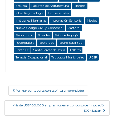
Escuela
Facultad de Arquitectura
Filosofía
Filosofía y Teología
Humanidades
Imágenes Mamarias
Integración Sensorial
Medios
Nuevo Código Civil y Comercial
Pastoral
Patrimonio
Posadas
Psicopedagogía
Reconquista
Rectorado
Retiro Espiritual
Santa Fe
Santa Teresa de Jesús
Talleres
Terapia Ocupacional
Trubutos Municipales
UCSF
Formar contadores con espíritu emprendedor
Post navigation
Más de U$S 100.000 en premios en el concurso de innovación
100k Latam