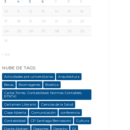
3
4
5
6
7
8
9
10
11
12
13
14
15
16
17
18
19
20
21
22
23
24
25
26
27
28
29
30
31
« Jul
NUBE DE TAGS:
Actividades pre-universitarias
Arquitectura
Becas
Bioimágenes
Bioética
Carlos Torres; Contabilidad; Normas Contables;
RTNº41
Certamen Literario
Ciencias de la Salud
Clase Abierta
Comunicación
conferencia
Contabilidad
CP Santiago Bernasconi
Cultura
Dante Alghieri
Deportes
Derecho
DI