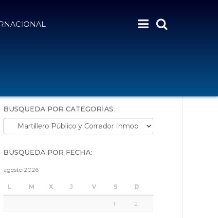
ERNACIONAL
BÚSQUEDA POR PALABRAS:
BÚSQUEDA POR CATEGORÍAS:
Búsqueda por categorías:
BÚSQUEDA POR FECHA:
agosto 2026
L
M
X
J
V
S
D
1
2