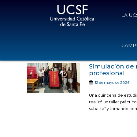
LA UC
Noticias publicadas en la cate
CAMPU
Inm
Simulación de 
profesional
12 de mayo de 2026
Una quincena de estudian
realizó un taller prácti
subasta” y tomando com