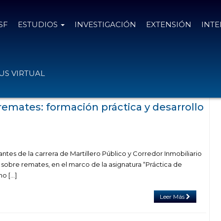
SF
ESTUDIOS
INVESTIGACIÓN
EXTENSIÓN
INT
goría "Martillero Público y Corredor
S VIRTUAL
obiliario"
remates: formación práctica y desarrollo
tes de la carrera de Martillero Público y Corredor Inmobiliario
co sobre remates, en el marco de la asignatura “Práctica de
o […]
Leer Más