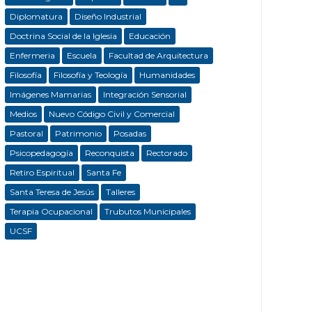
Diplomatura
Diseño Industrial
Doctrina Social de la Iglesia
Educación
Enfermeria
Escuela
Facultad de Arquitectura
Filosofía
Filosofía y Teología
Humanidades
Imágenes Mamarias
Integración Sensorial
Medios
Nuevo Código Civil y Comercial
Pastoral
Patrimonio
Posadas
Psicopedagogía
Reconquista
Rectorado
Retiro Espiritual
Santa Fe
Santa Teresa de Jesús
Talleres
Terapia Ocupacional
Trubutos Municipales
UCSF