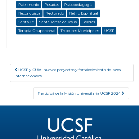
Patrimonio
Posadas
Psicopedagogía
Reconquista
Rectorado
Retiro Espiritual
Santa Fe
Santa Teresa de Jesús
Talleres
Terapia Ocupacional
Trubutos Municipales
UCSF
UCSF y CUIA: nuevos proyectos y fortalecimiento de lazos
Post navigation
internacionales
Participá de la Misión Universitaria UCSF 2024