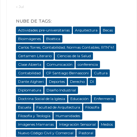
« Jul
NUBE DE TAGS:
Actividades pre-universitarias
Arquitectura
Becas
Bioimágenes
Bioética
Carlos Torres; Contabilidad; Normas Contables; RTNº41
Certamen Literario
Ciencias de la Salud
Clase Abierta
Comunicación
conferencia
Contabilidad
CP Santiago Bernasconi
Cultura
Dante Alghieri
Deportes
Derecho
DI
Diplomatura
Diseño Industrial
Doctrina Social de la Iglesia
Educación
Enfermeria
Escuela
Facultad de Arquitectura
Filosofía
Filosofía y Teología
Humanidades
Imágenes Mamarias
Integración Sensorial
Medios
Nuevo Código Civil y Comercial
Pastoral