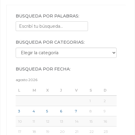
BÚSQUEDA POR PALABRAS:
BÚSQUEDA POR CATEGORÍAS:
Búsqueda por categorías:
BÚSQUEDA POR FECHA:
agosto 2026
L
M
X
J
V
S
D
1
2
3
4
5
6
7
8
9
10
11
12
13
14
15
16
17
18
19
20
21
22
23