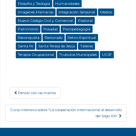
Filosofía y Teología
Humanidades
Imágenes Mamarias
Integración Sensorial
Medios
Nuevo Código Civil y Comercial
Pastoral
Patrimonio
Posadas
Psicopedagogía
Reconquista
Rectorado
Retiro Espiritual
Santa Fe
Santa Teresa de Jesús
Talleres
Terapia Ocupacional
Trubutos Municipales
UCSF
Pensar con las manos
Post navigation
Curso intensivo sobre “La cooperación internacional al desarrollo
del Silgo XXI”