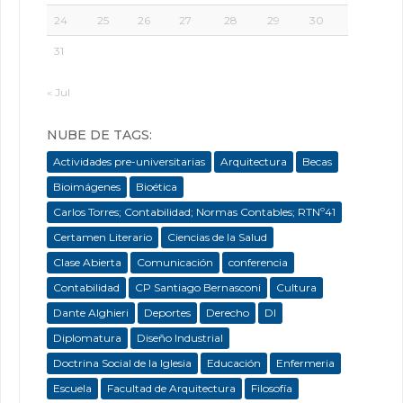
24
25
26
27
28
29
30
31
« Jul
NUBE DE TAGS:
Actividades pre-universitarias
Arquitectura
Becas
Bioimágenes
Bioética
Carlos Torres; Contabilidad; Normas Contables; RTNº41
Certamen Literario
Ciencias de la Salud
Clase Abierta
Comunicación
conferencia
Contabilidad
CP Santiago Bernasconi
Cultura
Dante Alghieri
Deportes
Derecho
DI
Diplomatura
Diseño Industrial
Doctrina Social de la Iglesia
Educación
Enfermeria
Escuela
Facultad de Arquitectura
Filosofía