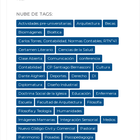
NUBE DE TAGS:
Actividades pre-universitarias
Arquitectura
Becas
Bioimágenes
Bioética
Carlos Torres; Contabilidad; Normas Contables; RTNº41
Certamen Literario
Ciencias de la Salud
Clase Abierta
Comunicación
conferencia
Contabilidad
CP Santiago Bernasconi
Cultura
Dante Alghieri
Deportes
Derecho
DI
Diplomatura
Diseño Industrial
Doctrina Social de la Iglesia
Educación
Enfermeria
Escuela
Facultad de Arquitectura
Filosofía
Filosofía y Teología
Humanidades
Imágenes Mamarias
Integración Sensorial
Medios
Nuevo Código Civil y Comercial
Pastoral
Patrimonio
Posadas
Psicopedagogía