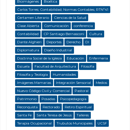
Bioimágenes
Bioética
Carlos Torres; Contabilidad; Normas Contables; RTNº41
Certamen Literario
Ciencias de la Salud
Clase Abierta
Comunicación
conferencia
Contabilidad
CP Santiago Bernasconi
Cultura
Dante Alghieri
Deportes
Derecho
DI
Diplomatura
Diseño Industrial
Doctrina Social de la Iglesia
Educación
Enfermeria
Escuela
Facultad de Arquitectura
Filosofía
Filosofía y Teología
Humanidades
Imágenes Mamarias
Integración Sensorial
Medios
Nuevo Código Civil y Comercial
Pastoral
Patrimonio
Posadas
Psicopedagogía
Reconquista
Rectorado
Retiro Espiritual
Santa Fe
Santa Teresa de Jesús
Talleres
Terapia Ocupacional
Trubutos Municipales
UCSF