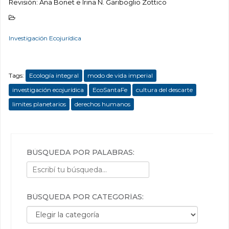
Revisión: Ana Bonet e Irina N. Gariboglio Zottico
Investigación Ecojurídica
Tags:
Ecología integral
modo de vida imperial
investigación ecojurídica
EcoSantaFe
cultura del descarte
limites planetarios
derechos humanos
BÚSQUEDA POR PALABRAS:
BÚSQUEDA POR CATEGORÍAS:
Búsqueda por categorías: