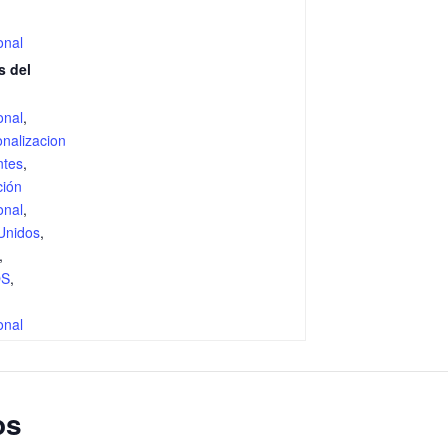
onal
s del
onal
,
onalizacion
ntes
,
ión
onal
,
Unidos
,
,
OS
,
d
onal
os