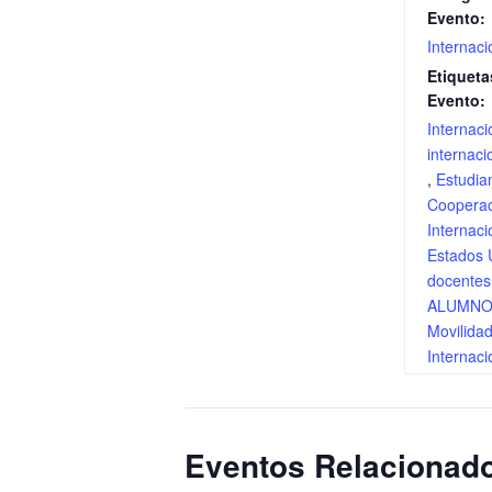
Evento:
Internaci
Etiqueta
Evento:
Internaci
internaci
,
Estudia
Cooperac
Internaci
Estados 
docentes
ALUMN
Movilida
Internaci
Eventos Relacionad