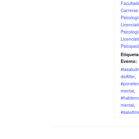
Facultad
Carreras
Psicologí
Licenciat
Psicologí
Licenciat
Psicoped
Etiqueta
Evento:
#lasalud
deAfter
,
#ponelev
mental
,
#hablem
mental
,
#saludme