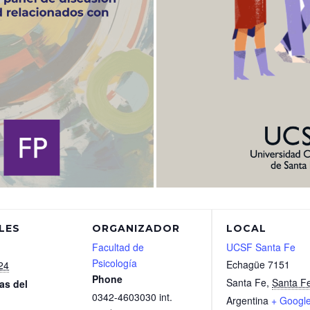
LES
ORGANIZADOR
LOCAL
Facultad de
UCSF Santa Fe
Psicología
Echagüe 7151
24
Phone
Santa Fe
,
Santa F
as del
0342-4603030 int.
Argentina
+ Googl