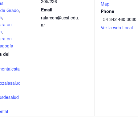
205/226
es
,
Map
Email
 de Grado
,
Phone
a
,
ralarcon@ucsf.edu.
+54 342 460 3030
ura en
ar
Ver la web Local
a
,
ura en
agogía
s del
mentalesta
ozalasalud
osdesalud
ntal