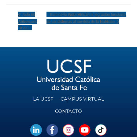
Seminario Web (Virtual): Integración funcional
Acto 60
Aniversario
de los sistemas al servicio de la Nutrición
UCSF
LA UCSF
CAMPUS VIRTUAL
CONTACTO