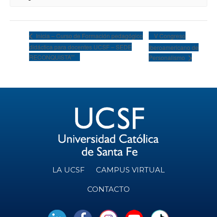
V Congreso
Inicia – Curso de Formación pedagógico
didáctica para docentes UCSF – SEDE
Iberoamericano de
RECONQUISTA””
Personalismo
LA UCSF
CAMPUS VIRTUAL
CONTACTO