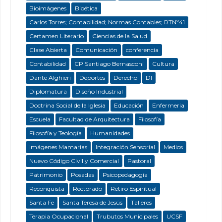
Bioimágenes
Bioética
Carlos Torres; Contabilidad; Normas Contables; RTNº41
Certamen Literario
Ciencias de la Salud
Clase Abierta
Comunicación
conferencia
Contabilidad
CP Santiago Bernasconi
Cultura
Dante Alghieri
Deportes
Derecho
DI
Diplomatura
Diseño Industrial
Doctrina Social de la Iglesia
Educación
Enfermeria
Escuela
Facultad de Arquitectura
Filosofía
Filosofía y Teología
Humanidades
Imágenes Mamarias
Integración Sensorial
Medios
Nuevo Código Civil y Comercial
Pastoral
Patrimonio
Posadas
Psicopedagogía
Reconquista
Rectorado
Retiro Espiritual
Santa Fe
Santa Teresa de Jesús
Talleres
Terapia Ocupacional
Trubutos Municipales
UCSF