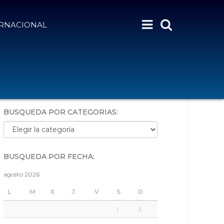
ERNACIONAL
BÚSQUEDA POR PALABRAS:
BÚSQUEDA POR CATEGORÍAS:
Búsqueda por categorías:
BÚSQUEDA POR FECHA:
agosto 2026
L
M
X
J
V
S
D
1
2