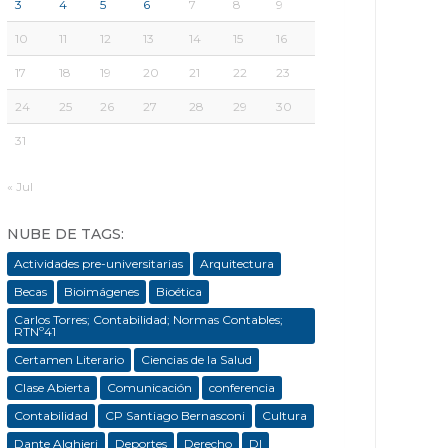
3
4
5
6
7
8
9
10
11
12
13
14
15
16
17
18
19
20
21
22
23
24
25
26
27
28
29
30
31
« Jul
NUBE DE TAGS:
Actividades pre-universitarias
Arquitectura
Becas
Bioimágenes
Bioética
Carlos Torres; Contabilidad; Normas Contables;
RTNº41
Certamen Literario
Ciencias de la Salud
Clase Abierta
Comunicación
conferencia
Contabilidad
CP Santiago Bernasconi
Cultura
Dante Alghieri
Deportes
Derecho
DI