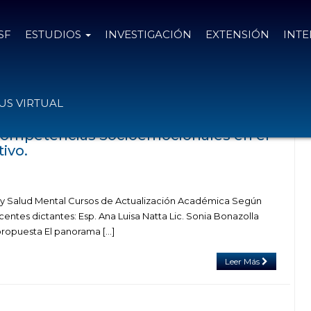
SF
ESTUDIOS
INVESTIGACIÓN
EXTENSIÓN
INT
on el tag aulas inteligentes
S VIRTUAL
Competencias Socioemocionales en el
ivo.
s y Salud Mental Cursos de Actualización Académica Según
ntes dictantes: Esp. Ana Luisa Natta Lic. Sonia Bonazolla
ropuesta El panorama […]
Leer Más