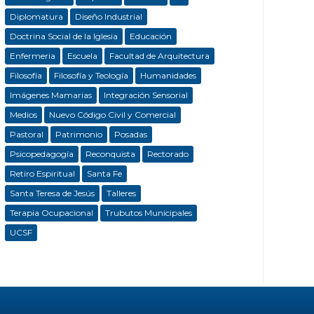
Diplomatura
Diseño Industrial
Doctrina Social de la Iglesia
Educación
Enfermeria
Escuela
Facultad de Arquitectura
Filosofía
Filosofía y Teología
Humanidades
Imágenes Mamarias
Integración Sensorial
Medios
Nuevo Código Civil y Comercial
Pastoral
Patrimonio
Posadas
Psicopedagogía
Reconquista
Rectorado
Retiro Espiritual
Santa Fe
Santa Teresa de Jesús
Talleres
Terapia Ocupacional
Trubutos Municipales
UCSF