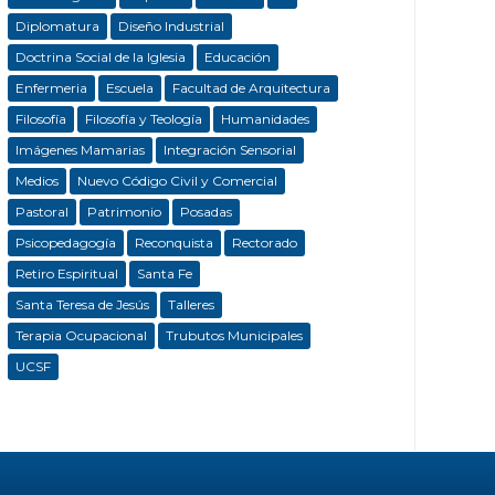
Diplomatura
Diseño Industrial
Doctrina Social de la Iglesia
Educación
Enfermeria
Escuela
Facultad de Arquitectura
Filosofía
Filosofía y Teología
Humanidades
Imágenes Mamarias
Integración Sensorial
Medios
Nuevo Código Civil y Comercial
Pastoral
Patrimonio
Posadas
Psicopedagogía
Reconquista
Rectorado
Retiro Espiritual
Santa Fe
Santa Teresa de Jesús
Talleres
Terapia Ocupacional
Trubutos Municipales
UCSF