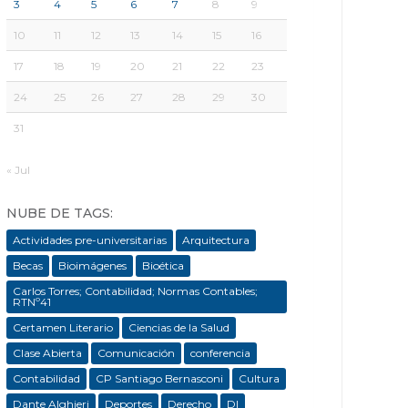
3
4
5
6
7
8
9
10
11
12
13
14
15
16
17
18
19
20
21
22
23
24
25
26
27
28
29
30
31
« Jul
NUBE DE TAGS:
Actividades pre-universitarias
Arquitectura
Becas
Bioimágenes
Bioética
Carlos Torres; Contabilidad; Normas Contables;
RTNº41
Certamen Literario
Ciencias de la Salud
Clase Abierta
Comunicación
conferencia
Contabilidad
CP Santiago Bernasconi
Cultura
Dante Alghieri
Deportes
Derecho
DI