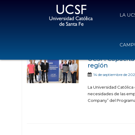
LA UC
Noticias publicadas co
CAMPU
UCSF: Capacit
región
14 de septiembre de 20
La Universidad Católica
necesidades de las empr
Company” del Programa