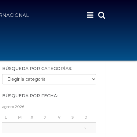
ERNACIONAL
BÚSQUEDA POR PALABRAS:
BÚSQUEDA POR CATEGORÍAS:
Búsqueda por categorías:
BÚSQUEDA POR FECHA:
agosto 2026
L
M
X
J
V
S
D
1
2