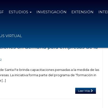
SF
ESTUDIOS
INVESTIGACIÓN
EXTENSIÓN
INT
n el tag BM Soluciones S.R.L.
S VIRTUAL
aciones on demand para empresas de la
22
 de Santa Fe brinda capacitaciones pensadas a la medida de las
esas. La iniciativa forma parte del programa de “formación in
 […]
Leer Más